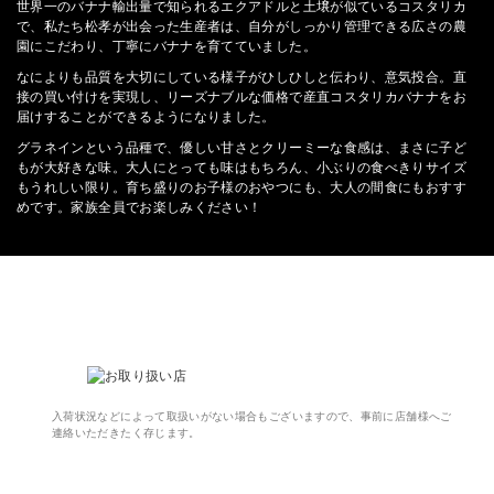
世界一のバナナ輸出量で知られるエクアドルと土壌が似ているコスタリカ
で、私たち松孝が出会った生産者は、自分がしっかり管理できる広さの農
園にこだわり、丁寧にバナナを育てていました。
なによりも品質を大切にしている様子がひしひしと伝わり、意気投合。直
接の買い付けを実現し、リーズナブルな価格で産直コスタリカバナナをお
届けすることができるようになりました。
グラネインという品種で、優しい甘さとクリーミーな食感は、まさに子ど
もが大好きな味。大人にとっても味はもちろん、小ぶりの食べきりサイズ
もうれしい限り。育ち盛りのお子様のおやつにも、大人の間食にもおすす
めです。家族全員でお楽しみください！
入荷状況などによって取扱いがない場合もございますので、事前に店舗様へご
連絡いただきたく存じます。