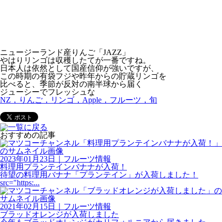
ニュージーランド産りんご「JAZZ」
やはりリンゴは収穫したてが一番ですね。
日本人は依然として国産信仰が強いですが、
この時期の有袋フジや昨年からの貯蔵リンゴを
比べると、季節が反対の南半球から届く
ジューシーでフレッシュな
NZ，りんご，リンゴ，Apple，フルーツ，旬
おすすめの記事
2023年01月23日
｜
フルーツ情報
料理用プランテインバナナが入荷！
待望の料理用バナナ「プランテイン」が入荷しました！
src="https:...
2021年02月15日
｜
フルーツ情報
ブラッドオレンジが入荷しました