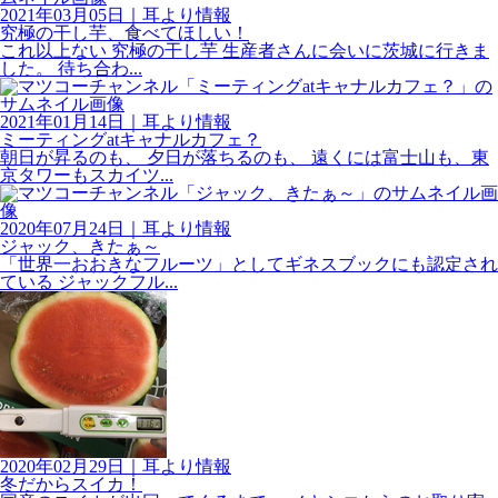
2021年03月05日
｜
耳より情報
究極の干し芋、食べてほしい！
これ以上ない 究極の干し芋 生産者さんに会いに茨城に行きま
した。 待ち合わ...
2021年01月14日
｜
耳より情報
ミーティングatキャナルカフェ？
朝日が昇るのも、 夕日が落ちるのも、 遠くには富士山も、東
京タワーもスカイツ...
2020年07月24日
｜
耳より情報
ジャック、きたぁ～
「世界一おおきなフルーツ」としてギネスブックにも認定され
ている ジャックフル...
2020年02月29日
｜
耳より情報
冬だからスイカ！