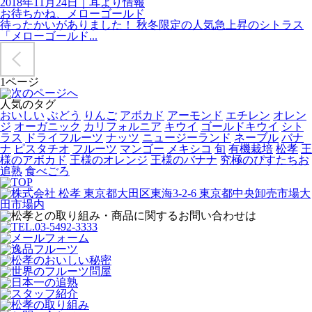
2018年11月24日
｜
耳より情報
お待ちかね、メローゴールド
待ったかいがありました！ 秋冬限定の人気急上昇のシトラス
「メローゴールド...
1ページ
人気のタグ
おいしい
ぶどう
りんご
アボカド
アーモンド
エチレン
オレン
ジ
オーガニック
カリフォルニア
キウイ
ゴールドキウイ
シト
ラス
ドライフルーツ
ナッツ
ニュージーランド
ネーブル
バナ
ナ
ピスタチオ
フルーツ
マンゴー
メキシコ
旬
有機栽培
松孝
王
様のアボカド
王様のオレンジ
王様のバナナ
究極のぴすたちお
追熟
食べごろ