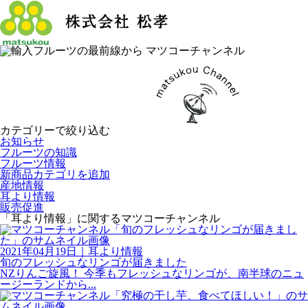
カテゴリーで絞り込む
お知らせ
フルーツの知識
フルーツ情報
新商品カテゴリを追加
産地情報
耳より情報
販売促進
「耳より情報」に関するマツコーチャンネル
2021年04月19日
｜
耳より情報
旬のフレッシュなリンゴが届きました
NZりんご旋風！ 今季もフレッシュなリンゴが、南半球のニュ
ージーランドから...