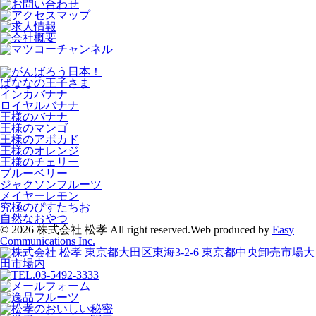
ばななの王子さま
インカバナナ
ロイヤルバナナ
王様のバナナ
王様のマンゴ
王様のアボカド
王様のオレンジ
王様のチェリー
ブルーベリー
ジャクソンフルーツ
メイヤーレモン
究極のぴすたちお
自然なおやつ
© 2026 株式会社 松孝 All right reserved.
Web produced by
Easy
Communications Inc.