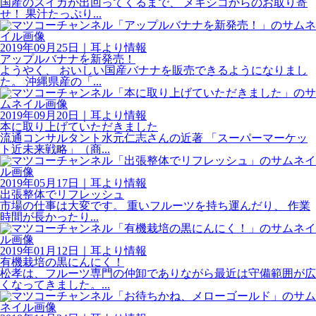
国産のスイカが出回ってくるまで、 メキシコからのお取り寄
せ！ 果汁たっぷり...
2019年09月25日
｜
耳より情報
アップルバナナを新発売！
ようやく、 おいしい国産バナナを販売できるようになりまし
た。 沖縄県産の「...
2019年09月20日
｜
耳より情報
本に取り上げていただきました
流通コンサルタント水元仁志さんの近著 「スーパーマーケッ
ト近未来戦略」（商...
2019年05月17日
｜
耳より情報
出張整体でリフレッシュ
市場の仕事は大変です。 重いフルーツを持ち運んだり、 作業
時間が長かったり...
2019年01月12日
｜
耳より情報
有機栽培の黒にんにく！
松孝は、フルーツ専門の仲卸でありながら最近は守備範囲が広
くなってきました。...