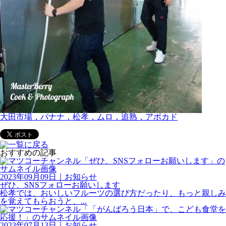
大田市場，バナナ，松孝，ムロ，追熟，アボカド
おすすめの記事
2023年09月09日
｜
お知らせ
ぜひ、SNSフォローお願いします
松孝では、おいしいフルーツの選び方だったり、もっと親しみ
を覚えてもらおうと、...
2023年07月13日
｜
お知らせ