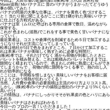
今回は、大田市場の老舗問屋の(株)松孝 三代目 吉村社長
Master追熟! Mrバナナ王に 昔のバナナがうまかったてどうゆう
事か聞いてみた！
バナナの問屋の大事な仕事は、バナナを黄色く色づけするこ
と！ 当たり前に聞こえるがここに受け継がれた美味いバナナ
に仕上げる方程式がある。
バナナは室（ムロ)と呼ばれる専用の倉庫で数日、温めながら
保管する。
これが 色まわし(追熟)でこれをする事で黄色く甘いバナナにな
っていく。
最近業者は、コストや倉庫代を削減するため５日で加工するよ
うになりそれが主流になってしまっている
松孝は他社が5日で色をまわすところ、７日かけて加工するこ
れは本来バナナが美味しく熟すために必要な時間だ。
(株)松孝では、それだけでなく 港から荷物が到着したときに
パレットを積み替える、これは船積みのパレットのままでは、
隙間なく積まれているので、色まわしの時に熟度にむらができ
てしまうからで 、荷物の間に隙間をつくる事で、熱の出し入
れが効率的になる
ここには、手間暇を惜しまない 美味しいバナナをお客様に届
けようとゆう情熱が伝わってくる！
当然、人件費や倉庫の必要面積は主流のやり方よりコスト高、
しかし、(株)松孝のバナナの値段は他社のバナナより5%くらい
高いだけ
この情熱は、バナナにしっかりそそがれ果皮の色とハリにあら
われる
美味いバナナはさわればわかる！
今日一の プロの一言！いただきました！