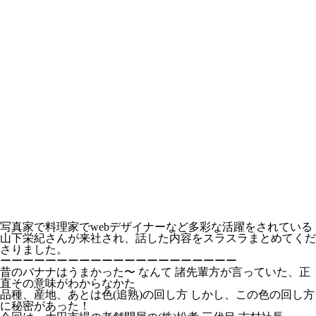
写真家で料理家でwebデザイナーなど多彩な活躍をされている
山下栄紀さんが来社され、話した内容をスラスラまとめてくだ
さりました。
ーーーーーーーーーーーーーーーーーーーーー
昔のバナナはうまかった〜 なんて 諸先輩方が言っていた、正
直その意味がわからなかた
品種、産地、あとは色(追熟)の回し方 しかし、この色の回し方
に秘密があった！