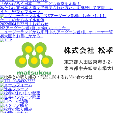
「がんばろう日本」で、こども食堂を応援！
私たちは東日本大震災で被災された方たちを継続して支援しよ
うと、野菜やフルーツ...
2022年04月22日
｜
お知らせ
NZアーダーン首相にお会いしました！
ニュージーランドから来日中のアーダーン首相、オコーナー貿
易大臣とお目にかかる...