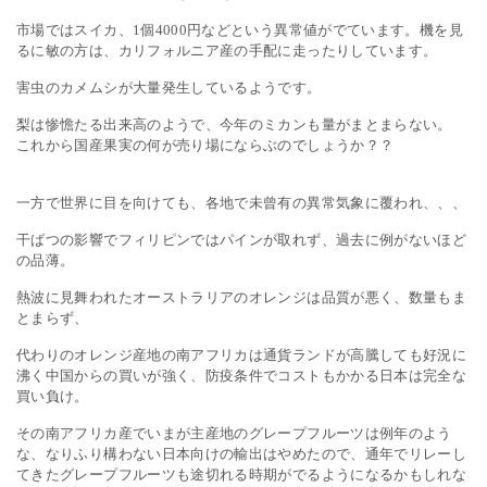
市場ではスイカ、1個4000円などという異常値がでています。機を見
るに敏の方は、カリフォルニア産の手配に走ったりしています。
害虫のカメムシが大量発生しているようです。
梨は惨憺たる出来高のようで、今年のミカンも量がまとまらない。
これから国産果実の何が売り場にならぶのでしょうか？？
一方で世界に目を向けても、各地で未曾有の異常気象に覆われ、、、
干ばつの影響でフィリピンではパインが取れず、過去に例がないほど
の品薄。
熱波に見舞われたオーストラリアのオレンジは品質が悪く、数量もま
とまらず、
代わりのオレンジ産地の南アフリカは通貨ランドが高騰しても好況に
沸く中国からの買いが強く、防疫条件でコストもかかる日本は完全な
買い負け。
その南アフリカ産でいまが主産地のグレープフルーツは例年のよう
な、なりふり構わない日本向けの輸出はやめたので、通年でリレーし
てきたグレープフルーツも途切れる時期がでるようになるかもしれな