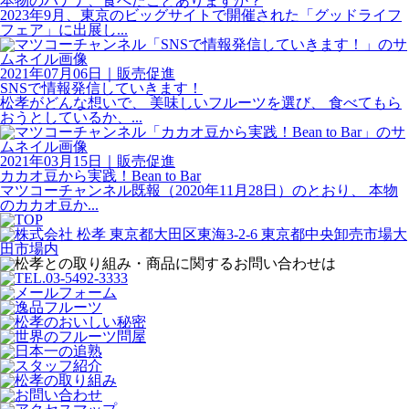
本物のバナナ、食べたことありますか？
2023年9月、東京のビッグサイトで開催された「グッドライフ
フェア」に出展し...
2021年07月06日
｜
販売促進
SNSで情報発信していきます！
松孝がどんな想いで、 美味しいフルーツを選び、 食べてもら
おうとしているか、...
2021年03月15日
｜
販売促進
カカオ豆から実践！Bean to Bar
マツコーチャンネル既報（2020年11月28日）のとおり、 本物
のカカオ豆か...