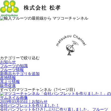
カテゴリーで絞り込む
お知らせ
フルーツの知識
フルーツ情報
新商品カテゴリを追加
産地情報
耳より情報
販売促進
すべてのマツコーチャンネル（7ページ目）
2019年03月05日
｜
お知らせ
会社パンフレットを作りました！
会社パンフレットをひさしぶりに作り直しました。 フルーツ